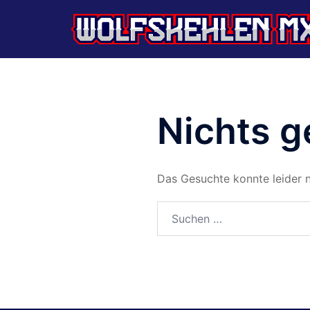
Zum
Inhalt
springen
MSC
Wolfskehlen
Nichts 
Das Gesuchte konnte leider ni
Suchen
nach: