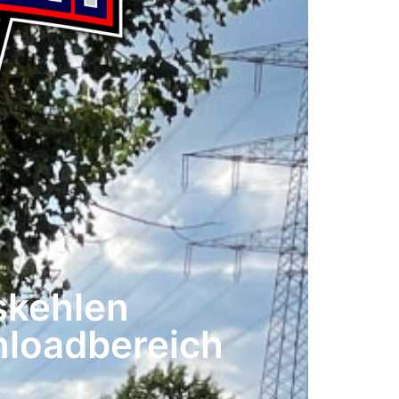
skehlen
nloadbereich